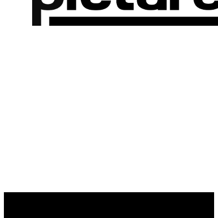
Brave pictures Inc.
Studio
：
JESCO Shin-Nakano Bldg. 2F, 4-3-4 Chuo, Nakano-ku,
Tokyo, 164-0011