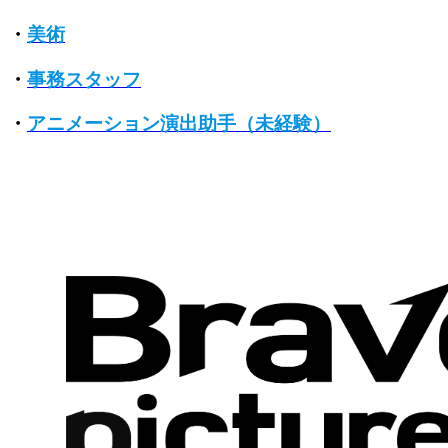
・
美術
・
事務スタッフ
・
アニメーション演出助手（未経験）