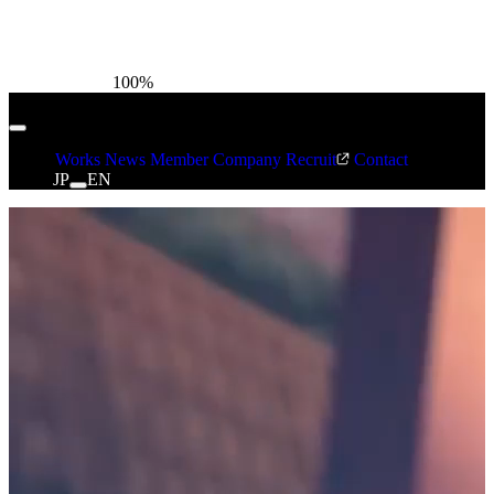
100
%
Works
News
Member
Company
Recruit
Contact
JP
EN