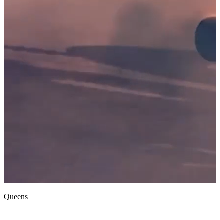
Queens
Xross Stars
Shining Phrase！
ゆにれいど！〜初心者ギルドの異世界生活〜SECOND
STELLIVE「Everys」
GUILD